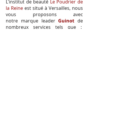
L'institut de beauté
Le Poudrier de
la Reine
est situé à Versailles, nous
vous proposons avec
notre marque leader
Guinot
de
nombreux services tels que :
Le modelage drainant avec
palpé - roulé manuel, les
enveloppements d'algues, les soins
du visage, l'hydradermie, le micro
peeling, les soins du corps, les
soins relaxants, l'épilation, la
manucure, la pose de vernis semi-
permanent, la beauté des Pieds,
le maquillage mariée, les
permanentes de Cils et teinture de
cils.
Parking VINCI à proximité immédiate